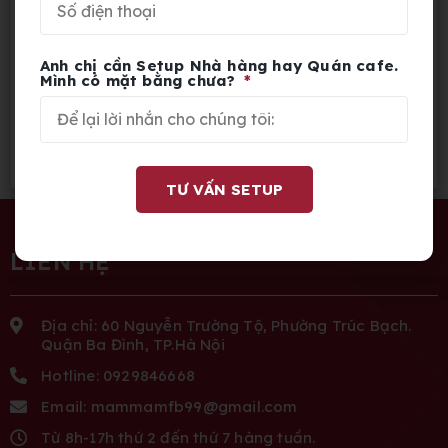
Thiết Kế – Thi Công – Setup Quán
Cafe Nhỏ Đẹp
Anh chị cần Setup Nhà hàng hay Quán cafe.
Mình có mặt bằng chưa?
Những Vấn Đề Trong Khởi Nghiệp
Kinh Doanh Nhà Hàng- Quán Cafe
TƯ VẤN SETUP
LIÊN HỆ
Địa chỉ: 60 Nguyễn Trường Tộ, Phường Trúc Bạch.
Quận Ba Đình, TP.Hà Nội
Hotline: 0929846668
Email: mammamfb99@gmail.com
Từ 8h-17h thứ 2 đến thứ 7 hàng tuần.