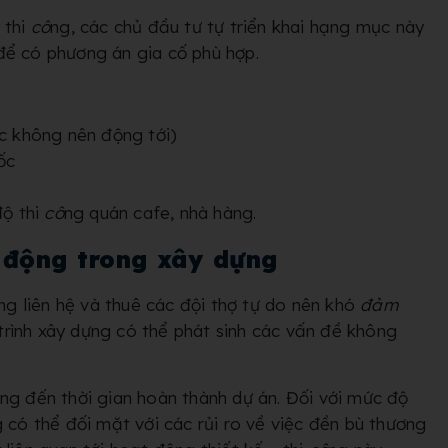
 thi
cô
ng, các chủ đầu tư tự triển khai hạng mục này
để c
ó phương án gia cố phù hợp.
ực không nên động tới)
ốc
độ thi
cô
ng quán cafe, nhà hàng.
o động trong xây dựng
g liên hệ và thuê các đội thợ tự do nên khó
đảm
trình xây dựng có thể phát sinh các vấn đề không
ng đến thời gian hoàn thành dự án. Đối với mức độ
 có thể đối mặt với các rủi ro về việc đền bù thương