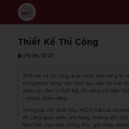
Thiết Kế Thi Công
09/06/2023
Thiết kế và thi
cô
ng quán cafe, nhà hàng là 
trong hoạt động vận hành
sau
này. Dù anh ch
chọn các đơn vị thiết kế, thi
cô
ng mô hình F&B
– nhược điểm riêng.
Trong bài viết dưới đây, MISA CukCuk sẽ phân
thi
cô
ng quán cafe, nhà hàng. Hướng dẫn chủ 
hình F&B của mình. Đồng thời, giới thiệu những