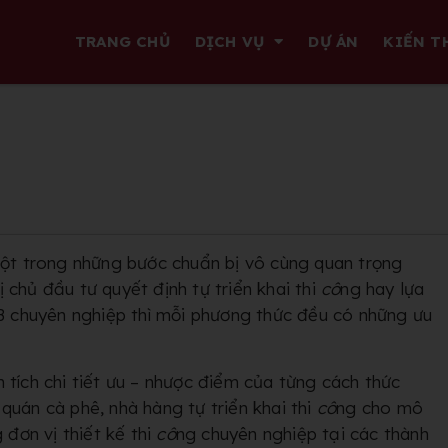
TRANG CHỦ
DỊCH VỤ
DỰ ÁN
KIẾN T
một trong những bước chuẩn bị vô cùng quan trọng
ị chủ đầu tư quyết định tự triển khai thi
cô
ng hay lựa
 chuyên nghiệp thì mỗi phương thức đều có những ưu
 tích chi tiết ưu – nhược điểm của từng cách thức
quán cà phê, nhà hàng tự triển khai thi
cô
ng cho mô
 đơn vị thiết kế thi
cô
ng chuyên nghiệp tại các thành