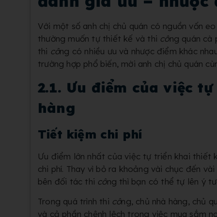
đánh giá ưu – nhược
Với một số anh chị chủ quán có nguồn vốn eo 
thường muốn tự thiết kế và thi
cô
ng quán cà 
thi
cô
ng có nhiều ưu và nhược điểm khác nhau
trường hợp phổ biến, mời anh chị chủ quán c
2.1. Ưu điểm của việc tự
hàng
Tiết kiệm chi phí
Ưu điểm lớn nhất của việc tự triển khai thiết 
chi phí. Thay vì bỏ ra khoảng vài chục đến vài
bên đối tác thi
cô
ng thì bạn có thể tự lên ý t
Trong quá trình thi
cô
ng, chủ nhà hàng, chủ q
và cả phần chênh
lệch trong việc mua sắm ng