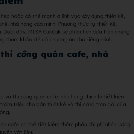
 điểm
hẹp hoặc có thế mạnh ở lĩnh vực xây dựng thiết kế,
phê, nhà hàng của mình. Phương thức tự thiết kế,
. Dưới đây, MISA CukCuk sẽ phân tích dựa trên những
ùng tham khảo để có phương án cho riêng mình.
 thi
cô
ng quán cafe, nhà
kế và thi
cô
ng quán cafe, nhà hàng chính là tiết kiệm
 trăm triệu cho bản thiết kế và thi
cô
ng trọn gói của
ưởng.
uán cafe có thể tiết kiệm thêm phần chi phí nhân
cô
ng
uyên vật liệu.