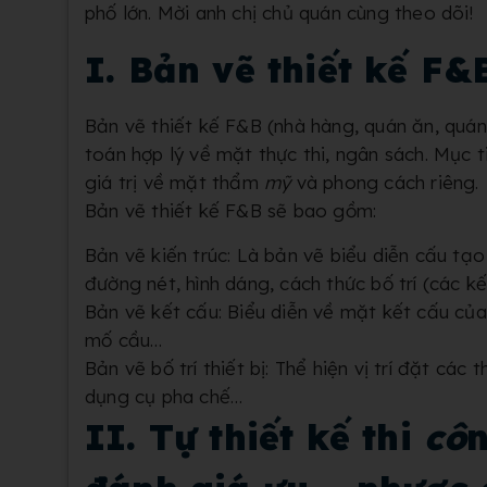
phố lớn. Mời anh chị chủ quán cùng theo dõi!
I. Bản vẽ thiết kế F&
Bản vẽ thiết kế F&B (nhà hàng, quán ăn, quán 
toán hợp lý về mặt thực thi, ngân sách. Mục 
giá trị về mặt thẩm
mỹ
và phong cách riêng.
Bản vẽ thiết kế F&B sẽ bao gồm:
Bản vẽ kiến trúc: Là bản vẽ biểu diễn cấu tạ
đường nét, hình dáng, cách thức bố trí (các 
Bản vẽ kết cấu: Biểu diễn về mặt kết cấu củ
mố cầu…
Bản vẽ bố trí thiết bị: Thể hiện vị trí đặt các
dụng cụ pha chế…
II. Tự thiết kế thi
cô
n