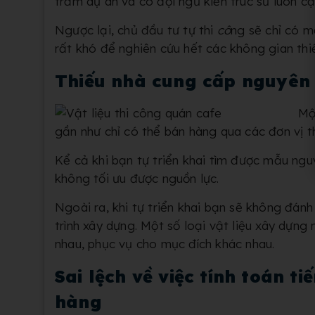
trăm dự án và có đội ngũ kiến trúc sư luôn cậ
Ngược lại, chủ đầu tư tự thi
cô
ng sẽ chỉ có m
rất khó để nghiên cứu hết các không gian thiế
Thiếu nhà cung cấp nguyên 
Mộ
gần như
chỉ có thể bán hàng qua các đơn vị t
Kể cả khi bạn tự triển khai tìm được mẫu nguy
không tối ưu được nguồn lực.
Ngoài ra, khi tự triển khai bạn sẽ không đánh
trình xây dựng. Một số loại vật liệu xây dựng
nhau, phục vụ cho mục đích khác nhau.
Sai lệch về việc tính toán ti
hàng