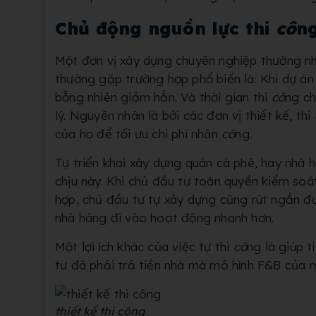
Chủ động nguồn lực thi
cô
n
Một đơn vị xây dựng chuyên nghiệp thường nhậ
thường gặp trường hợp phổ biến là: Khi dự á
bỗng nhiên giảm hẳn. Và thời gian thi
cô
ng ch
lý. Nguyên nhân là bởi các đơn vị thiết kế, thi
của họ để tối ưu chi phí nhân
cô
ng.
Tự triển khai xây dựng quán cà phê, hay nhà 
chịu này. Khi chủ đầu tư toàn quyền kiểm so
hợp, chủ đầu tư tự xây dựng cũng rút ngắn đư
nhà hàng đi vào hoạt động nhanh hơn.
Một lợi ích khác của việc tự thi
cô
ng là giúp t
tư đã phải trả tiền nhà mà mô hình F&B của 
thiết kế thi công