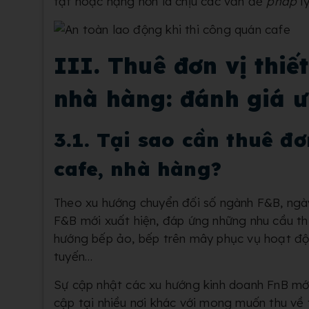
tật hoặc nặng hơn là chịu các vấn đề
pháp
l
III. Thuê đơn vị thiế
nhà hàng: đánh giá 
3.1. Tại sao cần thuê đơ
cafe, nhà hàng?
Theo xu hướng chuyển đối số ngành F&B, ngày
F&B mới xuất hiện, đáp ứng những nhu cầu th
hướng
bếp ảo, bếp trên mây phục vụ hoạt độ
tuyến…
Sự cập nhật các xu hướng kinh doanh FnB mới
cập tại nhiều nơi khác với mong muốn thu về