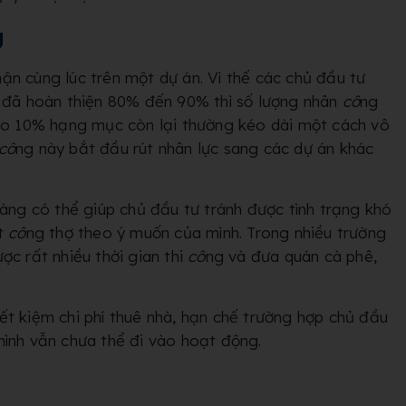
g
n cùng lúc trên một dự án. Vì thế các chủ đầu tư
n đã hoàn thiện 80% đến 90% thì số lượng nhân
cô
ng
o 10% hạng mục còn lại thường kéo dài một cách vô
cô
ng này bắt đầu rút nhân lực sang các dự án khác
hàng có thể giúp chủ đầu tư tránh được tình trạng khó
át
cô
ng thợ theo ý muốn của mình.
Trong nhiều trường
ợc rất nhiều thời gian thi
cô
ng và đưa quán cà phê,
iết kiệm chi phí thuê nhà, hạn chế trường hợp chủ đầu
mình vẫn chưa thể đi vào hoạt động.