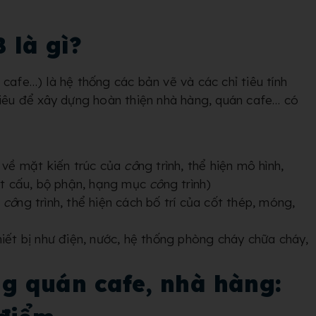
B là gì?
cafe…) là hệ thống các bản vẽ và các chỉ tiêu tính
tiêu để xây dựng hoàn thiện nhà hàng, quán cafe… có
o về mặt kiến trúc của
cô
ng trình, thể hiện mô hình,
kết cấu, bộ phận, hạng mục
cô
ng trình)
a
cô
ng trình, thể hiện cách bố trí của cốt thép, móng,
 thiết bị như điện, nước, hệ thống phòng cháy chữa cháy,
g quán cafe, nhà hàng: