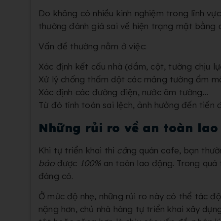
Do không có nhiều kinh nghiệm trong lĩnh vực
thường đánh giá sai về hiện trạng mặt bằng 
Vấn đề thường nằm ở việc:
Xác định kết cấu nhà (dầm, cột, tường chịu l
Xử lý chống thấm dột các mảng tường ẩm m
Xác định các đường điện, nước âm tường…
Từ đó tính toán sai lệch, ảnh hưởng đến tiến 
Những rủi ro về an toàn la
Khi tự triển khai thi
cô
ng quán cafe, bạn thườn
bảo
được
100%
an toàn lao động. Trong quá 
đáng có.
Ở mức độ nhẹ, những rủi ro này có thể tác độ
nặng hơn, chủ nhà hàng tự triển khai xây dựng