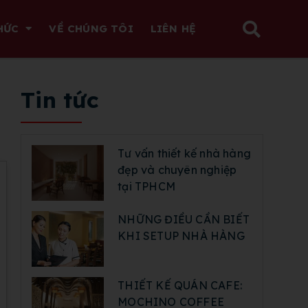
HỨC
VỀ CHÚNG TÔI
LIÊN HỆ
Tin tức
Tư vấn thiết kế nhà hàng
đẹp và chuyên nghiệp
tại TPHCM
NHỮNG ĐIỀU CẦN BIẾT
KHI SETUP NHÀ HÀNG
THIẾT KẾ QUÁN CAFE:
MOCHINO COFFEE