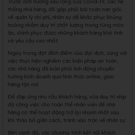
Trước ảnh hưởng sâu rộng của Covid-19, các hệ
thống nhà hàng, đã gặp phải bài toán nan giải
về quản lý chi phí, nhân sự để khắc phục khủng
hoảng nhằm duy trì chất lượng trong từng món
ăn, chinh phục được những khách hàng khó tính
và yêu cầu cao nhất.
Ngay trong đợt đỉnh điểm của đại dịch, cùng với
việc thực hiện nghiêm các biện pháp an toàn,
các nhà hàng đã luôn phải linh động chuyển
hướng kinh doanh qua hình thức online, giao
hàng tận nơi.
Để đáp ứng nhu cầu khách hàng, vừa duy trì nhịp
độ công việc cho toàn thể nhân viên để nhà
hàng có thể hoạt động trở lại nhanh nhất sau
khi tháo bỏ giãn cách, tránh xáo trộn về nhân sự.
Bên cạnh đó, các chương trình kết nối khách