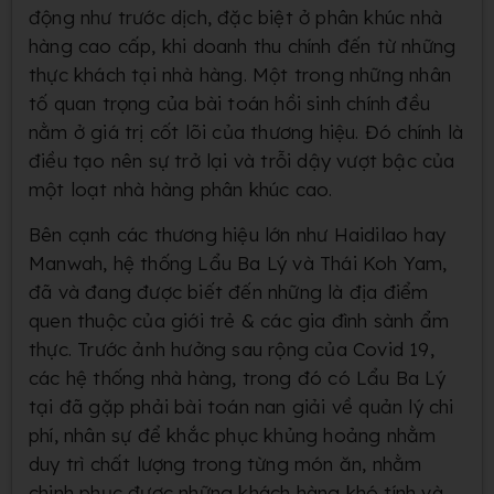
động như trước dịch, đặc biệt ở phân khúc nhà
hàng cao cấp, khi doanh thu chính đến từ những
thực khách tại nhà hàng. Một trong những nhân
tố quan trọng của bài toán hồi sinh chính đều
nằm ở giá trị cốt lõi của thương hiệu. Đó chính là
điều tạo nên sự trở lại và trỗi dậy vượt bậc của
một loạt nhà hàng phân khúc cao.
Bên cạnh các thương hiệu lớn như Haidilao hay
Manwah, hệ thống Lẩu Ba Lý và Thái Koh Yam,
đã và đang được biết đến những là địa điểm
quen thuộc của giới trẻ & các gia đình sành ẩm
thực. Trước ảnh hưởng sau rộng của Covid 19,
các hệ thống nhà hàng, trong đó có Lẩu Ba Lý
tại đã gặp phải bài toán nan giải về quản lý chi
phí, nhân sự để khắc phục khủng hoảng nhằm
duy trì chất lượng trong từng món ăn, nhằm
chinh phục được những khách hàng khó tính và