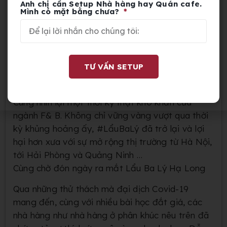
Anh chị cần Setup Nhà hàng hay Quán cafe.
Mình có mặt bằng chưa?
TƯ VẤN SETUP
>>
Sự phát triển của chuỗi nhà hàng Lẩu Ba Lý
Cùng nhìn lại một thời kỳ thật khó khăn của
ngành F& B. Không chỉ vững vàng vượt qua thời
kỳ khủng hoảng ấy, #LẩuBaLý đã trở lại và lợi
hại hơn xưa với sự mở rộng thị trường từ Hà Nội,
tới Hải Phòng và Quảng Ninh …
Cùng chờ đón ngày ra mắt Lẩu Ba Lý Hạ Long
Qua những thử thách mà đại dịch Covid-19
mang đến, cùng với nhiều bài học đắt giá, các
nhà hàng như nhà hàng ở phân khúc nêu trên đã