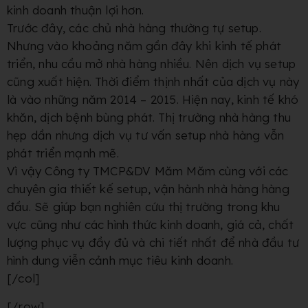
kinh doanh thuận lợi hơn.
Trước đây, các chủ nhà hàng thường tự setup.
Nhưng vào khoảng năm gần đây khi kinh tế phát
triển, nhu cầu mở nhà hàng nhiều. Nên dịch vụ setup
cũng xuất hiện.
Thời điểm thịnh nhất
của dịch vụ này
là vào những năm 2014 – 2015. Hiện nay, kinh tế khó
khăn, dịch bệnh bùng phát. Thị trường nhà hàng thu
hẹp dần nhưng dịch vụ tư vấn
setup nhà hàng
vẫn
phát triển mạnh mẽ.
Vì vậy Công ty TMCP&DV Măm Măm cùng với các
chuyên gia
thiết kế setup, vận hành nhà hàng
hàng
đầu. Sẽ giúp bạn nghiên cứu thị trường trong khu
vực cũng như các hình thức kinh doanh, giá cả, chất
lượng phục vụ đầy đủ và chi tiết nhất để nhà đầu tư
hình dung viễn cảnh mục tiêu kinh doanh.
[/col]
[/row]