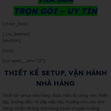
TRỌN GÓI – UY TÍN
[/text_box]
[/ux_banner]
[section]
[row]
[col span__sm=”12″]
THIẾT KẾ SETUP, VẬN HÀNH
NHÀ HÀNG
Thiết kế
setup nhà hàng
được hiểu là công việc thiết
lập, hướng dẫn và sắp xếp hậu trường cho các nhà
hàng. Hoặc những nhà hàng muốn chuyển hướng