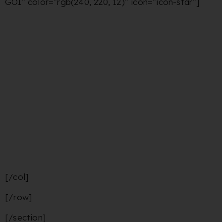
GÓI” color=”rgb(240, 220, 12)” icon=”icon-star”]
Nghiên cứu lựa chọn đối tượng khách hàng mục
tiêu trong khu vực và lựa chọn sản phẩm kinh
doanh phù hợp
Đinh hướng quy mô kinh doanh và khả năng tổ
chức hoạt động kinh doanh của nhà hàng dựa
trên số vốn ban đầu
Thiết kế, xây dựng công trình, thi công hoàn thiện
và đưa nhà hàng bước đầu đi vào hoạt động.
Tổ chức chiến dịch truyền thông marketing
Tuyển dụng và đào tạo nhân sự
Quản lý và vận hành nhà hàng trong vòng 2
tháng đầu starup
[/col]
[/row]
[/section]