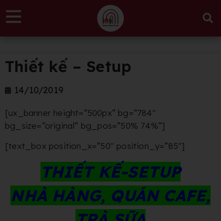
Thiết kế – Setup
14/10/2019
[ux_banner height=”500px” bg=”784″
bg_size=”original” bg_pos=”50% 74%”]
[text_box position_x=”50″ position_y=”85″]
THIẾT KẾ-
SETUP
NHÀ HÀNG, QUÁN CAFE,
TRÀ SỮA