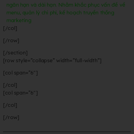
ngăn hạn và dài hạn. Nhằm khắc phục vấn đề về
menu, quản lý chi phí, kế hoạch truyền thồng
marketing
[/col]
[/row]
[/section]
[row style=”collapse” width=”full-width”]
[col span=”6″]
[/col]
[col span=”6″]
[/col]
[/row]