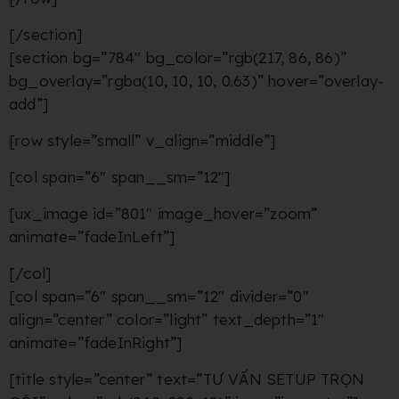
[/section]
[section bg=”784″ bg_color=”rgb(217, 86, 86)”
bg_overlay=”rgba(10, 10, 10, 0.63)” hover=”overlay-
add”]
[row style=”small” v_align=”middle”]
[col span=”6″ span__sm=”12″]
[ux_image id=”801″ image_hover=”zoom”
animate=”fadeInLeft”]
[/col]
[col span=”6″ span__sm=”12″ divider=”0″
align=”center” color=”light” text_depth=”1″
animate=”fadeInRight”]
[title style=”center” text=”TƯ VẤN SETUP TRỌN