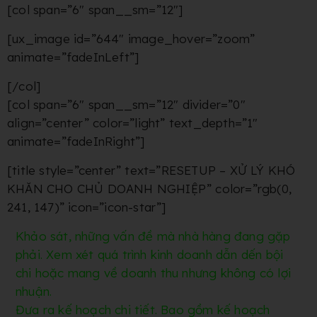
[col span=”6″ span__sm=”12″]
[ux_image id=”644″ image_hover=”zoom”
animate=”fadeInLeft”]
[/col]
[col span=”6″ span__sm=”12″ divider=”0″
align=”center” color=”light” text_depth=”1″
animate=”fadeInRight”]
[title style=”center” text=”RESETUP – XỬ LÝ KHÓ
KHĂN CHO CHỦ DOANH NGHIỆP” color=”rgb(0,
241, 147)” icon=”icon-star”]
Khảo sát, những vấn đề mà nhà hàng đang gặp
phải. Xem xét quá trình kinh doanh dẫn dến bội
chi hoặc mang về doanh thu nhưng không có lợi
nhuận.
Đưa ra kế hoạch chi tiết. Bao gồm kế hoạch