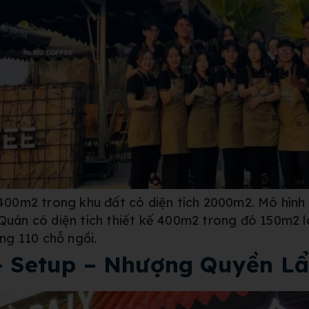
00m2 trong khu đất có diện tích 2000m2. Mô hình
 Quán có diện tích thiết kế 400m2 trong đó 150m2 
ng 110 chỗ ngồi.
 – Setup – Nhượng Quyền L