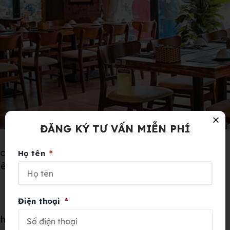
ĐĂNG KÝ TƯ VẤN MIỄN PHÍ
ách Việt Nam
Họ tên
uê
Điện thoại
 nhà hàng toàn diện