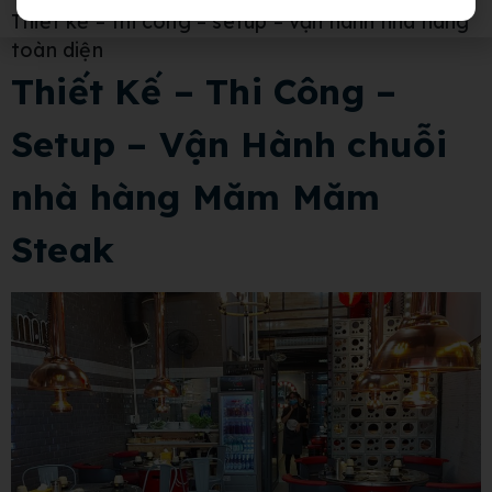
Thiết kế – thi công – setup – vận hành nhà hàng
toàn diện
Thiết Kế – Thi Công –
Setup – Vận Hành chuỗi
nhà hàng Măm Măm
Steak