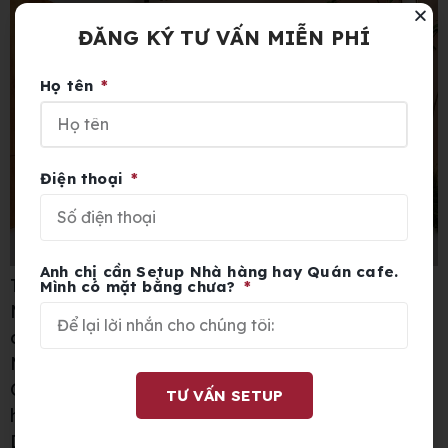
ĐĂNG KÝ TƯ VẤN MIỄN PHÍ
Họ tên
Điện thoại
Anh chị cần Setup Nhà hàng hay Quán cafe.
Thông tin dự án: 100m2 x 4 sàn
Mình có mặt bằng chưa?
Mô hình kinh doanh: Xây dựng thương hiệu trà
chanh Hong Kong
Món đặc trưng: Trà chanh Hong Kong
Chi phí đầu tư: 20 tỷ/ 10 mặt bằng và thương
TƯ VẤN SETUP
hiệu
Dịch vụ: