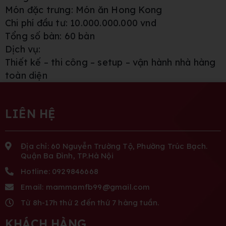
Món đặc trưng: Món ăn Hong Kong
Chi phí đầu tư: 10.000.000.000 vnd
Tổng số bàn: 60 bàn
Dịch vụ:
Thiết kế – thi công – setup – vận hành nhà hàng
toàn diện
LIÊN HỆ
Địa chỉ: 60 Nguyễn Trường Tộ, Phường Trúc Bạch.
Quận Ba Đình, TP.Hà Nội
Hotline: 0929846668
Email: mammamfb99@gmail.com
Từ 8h-17h thứ 2 đến thứ 7 hàng tuần.
KHÁCH HÀNG