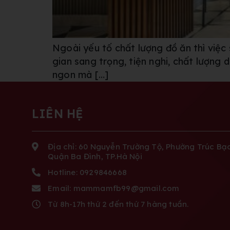
Ngoài yếu tố chất lượng đồ ăn thì việ
gian sang trọng, tiện nghi, chất lượng 
ngon mà […]
LIÊN HỆ
Địa chỉ: 60 Nguyễn Trường Tộ, Phường Trúc Bạc
Quận Ba Đình, TP.Hà Nội
Hotline: 0929846668
Email: mammamfb99@gmail.com
Từ 8h-17h thứ 2 đến thứ 7 hàng tuần.