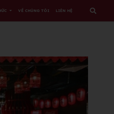
HỨC
VỀ CHÚNG TÔI
LIÊN HỆ