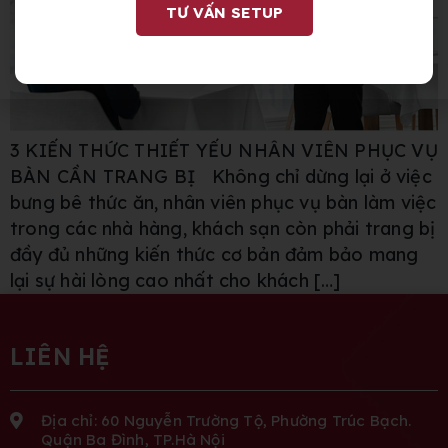
TƯ VẤN SETUP
3 KIẾN THỨC THIẾT YẾU NHÂN VIÊN PHỤC VỤ
BÀN CẦN TRANG BỊ Không chỉ dừng lại ở việc
bưng bê thức ăn, nhân viên phục vụ bàn làm việc
trong các nhà hàng, khách sạn còn phải trang bị
đầy đủ những kiến thức cơ bản đảm bảo mang
lại sự hài lòng cao nhất cho khách […]
LIÊN HỆ
Địa chỉ: 60 Nguyễn Trường Tộ, Phường Trúc Bạch.
Quận Ba Đình, TP.Hà Nội