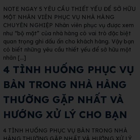
NOTE NGAY 5 YÊU CẦU THIẾT YẾU ĐỂ SỞ HỮU
MỘT NHÂN VIÊN PHỤC VỤ NHÀ HÀNG
CHUYÊN NGHIỆP Nhân viên phục vụ được xem
như “bộ mặt” của nhà hàng có vai trò đặc biệt
quan trọng ghi dấu ấn cho khách hàng. Vậy bạn
có biết những yêu cầu thiết yếu để sở hữu một
nhân […]
4 TÌNH HUỐNG PHỤC VỤ
BÀN TRONG NHÀ HÀNG
THƯỜNG GẶP NHẤT VÀ
HƯỚNG XỬ LÝ CHO BẠN
4 TÌNH HUỐNG PHỤC VỤ BÀN TRONG NHÀ
HÀNG THƯỜNG GẶP NHẤT VÀ HƯỚNG XỬ LÝ