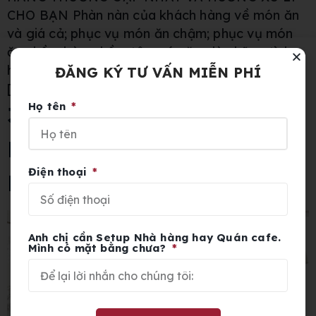
CHO BẠN Phàn nàn của khách hàng về món ăn
và giá cả; phục vụ món ăn chậm; phục vụ món
ăn nhầm bàn, nhầm tên món ăn;…là những tình
huống phục vụ bàn trong nhà hàng thường gặp
ĐĂNG KÝ TƯ VẤN MIỄN PHÍ
[…]
Họ tên
3 KIẾN THỨC THIẾT YẾU
NHÂN VIÊN PHỤC VỤ
Điện thoại
BÀN CẦN TRANG BỊ
Anh chị cần Setup Nhà hàng hay Quán cafe.
Mình có mặt bằng chưa?