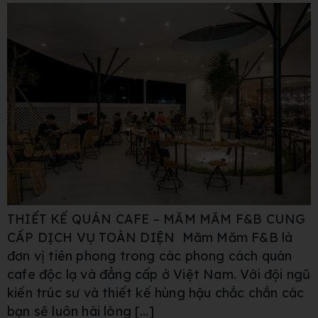
THIẾT KẾ QUÁN CAFE – MĂM MĂM F&B CUNG
CẤP DỊCH VỤ TOÀN DIỆN Măm Măm F&B là
đơn vị tiên phong trong các phong cách quán
cafe độc lạ và đẳng cấp ở Việt Nam. Với đội ngũ
kiến trúc sư và thiết kế hùng hậu chắc chắn các
bạn sẽ luôn hài lòng […]